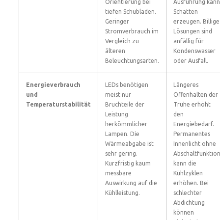
Orientierung bei
Ausführung kann
tiefen Schubladen.
Schatten
Geringer
erzeugen. Billige
Stromverbrauch im
Lösungen sind
Vergleich zu
anfällig für
älteren
Kondenswasser
Beleuchtungsarten.
oder Ausfall.
Energieverbrauch
LEDs benötigen
Längeres
und
meist nur
Offenhalten der
Temperaturstabilität
Bruchteile der
Truhe erhöht
Leistung
den
herkömmlicher
Energiebedarf.
Lampen. Die
Permanentes
Wärmeabgabe ist
Innenlicht ohne
sehr gering.
Abschaltfunktio
Kurzfristig kaum
kann die
messbare
Kühlzyklen
Auswirkung auf die
erhöhen. Bei
Kühlleistung.
schlechter
Abdichtung
können