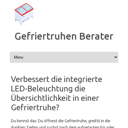
Zum
Inhalt
springen
Gefriertruhen Berater
Verbessert die integrierte
LED-Beleuchtung die
Übersichtlichkeit in einer
Gefriertruhe?
Du kennst das: Du öffnest die Gefriertruhe, greifst in die
dunklen Tiefen und suchst nach dem aufgetauten Eis oder