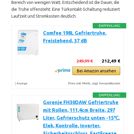
Bereich von wenigen Watt. Entscheidend ist die Dauer, die
die Truhe offensteht. Eine Türkontakt-Schaltung reduziert
Laufzeit und Stromkosten deutlich.
EMPFEHLUNG
Comfee 198L Gefriertruhe,
Freistehend, 37 dB
249,99 €
212,49 €
Bei Amazon ansehen
*
Preis inkl. MwSt., zzgl. Versandkosten
Anzeige
EMPFEHLUNG
Gorenje FH30DAW Gefriertruhe
mit Rollen, 111,4cm Breite, 297
Liter, Gefrierschutz unten -15℃,
Elek, Kontrolle, Inverter,
Sicherheitsschloss, FastFreeze,