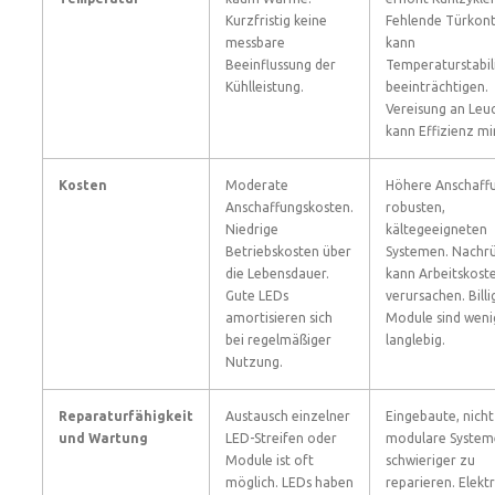
Kurzfristig keine
Fehlende Türkont
messbare
kann
Beeinflussung der
Temperaturstabil
Kühlleistung.
beeinträchtigen.
Vereisung an Leu
kann Effizienz mi
Kosten
Moderate
Höhere Anschaffu
Anschaffungskosten.
robusten,
Niedrige
kältegeeigneten
Betriebskosten über
Systemen. Nachr
die Lebensdauer.
kann Arbeitskost
Gute LEDs
verursachen. Billi
amortisieren sich
Module sind weni
bei regelmäßiger
langlebig.
Nutzung.
Reparaturfähigkeit
Austausch einzelner
Eingebaute, nicht
und Wartung
LED-Streifen oder
modulare System
Module ist oft
schwieriger zu
möglich. LEDs haben
reparieren. Elektr