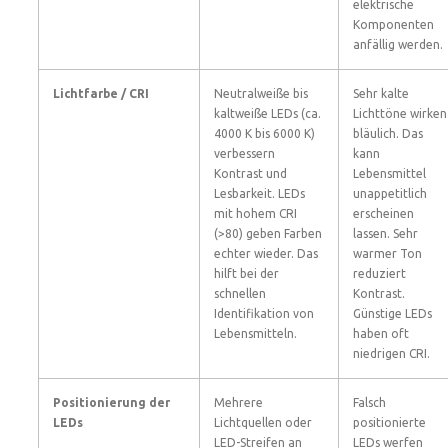
elektrische
Komponenten
anfällig werden.
Lichtfarbe / CRI
Neutralweiße bis
Sehr kalte
kaltweiße LEDs (ca.
Lichttöne wirken
4000 K bis 6000 K)
bläulich. Das
verbessern
kann
Kontrast und
Lebensmittel
Lesbarkeit. LEDs
unappetitlich
mit hohem CRI
erscheinen
(>80) geben Farben
lassen. Sehr
echter wieder. Das
warmer Ton
hilft bei der
reduziert
schnellen
Kontrast.
Identifikation von
Günstige LEDs
Lebensmitteln.
haben oft
niedrigen CRI.
Positionierung der
Mehrere
Falsch
LEDs
Lichtquellen oder
positionierte
LED-Streifen an
LEDs werfen