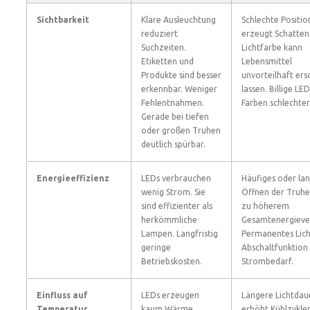
Sichtbarkeit
Klare Ausleuchtung
Schlechte Positio
reduziert
erzeugt Schatten.
Suchzeiten.
Lichtfarbe kann
Etiketten und
Lebensmittel
Produkte sind besser
unvorteilhaft ers
erkennbar. Weniger
lassen. Billige LE
Fehlentnahmen.
Farben schlechter
Gerade bei tiefen
oder großen Truhen
deutlich spürbar.
Energieeffizienz
LEDs verbrauchen
Häufiges oder la
wenig Strom. Sie
Öffnen der Truhe
sind effizienter als
zu höherem
herkömmliche
Gesamtenergieve
Lampen. Langfristig
Permanentes Lic
geringe
Abschaltfunktion
Betriebskosten.
Strombedarf.
Einfluss auf
LEDs erzeugen
Längere Lichtdau
Temperatur
kaum Wärme.
erhöht Kühlzyklen