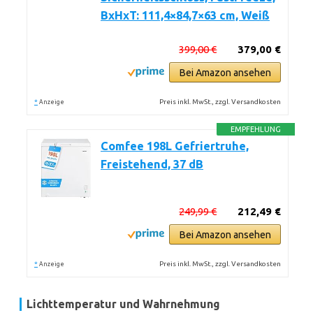
BxHxT: 111,4×84,7×63 cm, Weiß
399,00 €
379,00 €
Bei Amazon ansehen
*
Preis inkl. MwSt., zzgl. Versandkosten
Anzeige
EMPFEHLUNG
Comfee 198L Gefriertruhe,
Freistehend, 37 dB
249,99 €
212,49 €
Bei Amazon ansehen
*
Preis inkl. MwSt., zzgl. Versandkosten
Anzeige
Lichttemperatur und Wahrnehmung