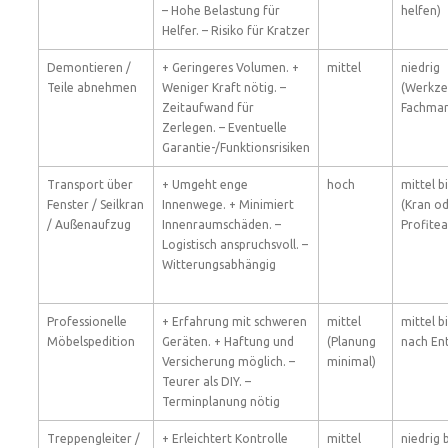
– Hohe Belastung für
helfen)
Helfer. – Risiko für Kratzer
Demontieren /
+ Geringeres Volumen. +
mittel
niedrig
Teile abnehmen
Weniger Kraft nötig. –
(Werkzeu
Zeitaufwand für
Fachma
Zerlegen. – Eventuelle
Garantie-/Funktionsrisiken
Transport über
+ Umgeht enge
hoch
mittel b
Fenster / Seilkran
Innenwege. + Minimiert
(Kran o
/ Außenaufzug
Innenraumschäden. –
Profite
Logistisch anspruchsvoll. –
Witterungsabhängig
Professionelle
+ Erfahrung mit schweren
mittel
mittel b
Möbelspedition
Geräten. + Haftung und
(Planung
nach En
Versicherung möglich. –
minimal)
Teurer als DIY. –
Terminplanung nötig
Treppengleiter /
+ Erleichtert Kontrolle
mittel
niedrig b