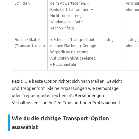
Schlitten
beim Abwärtsgehen. +
(Anscha
Reduziert Schrammen. –
oder mi
Nicht für sehr enge
Windungen. – Gute
Technik nötig
Rollen / Skates
+ Schneller Transport auf
niedrig
niedrig 
(Transportrollen)
ebenen Flächen. + Geringe
oder Lei
körperliche Belastung. –
Auf Stufen nicht geeignet.
– Rutschgefahr
Fazit:
Die beste Option richtet sich nach Maßen, Gewicht
und Treppenform. Kleine Anpassungen wie Demontage
oder Treppengleiter reichen oft. Bei sehr engen
Verhältnissen sind Außen-Transport oder Profis sinnvoll.
Wie du die richtige Transport-Option
auswählst