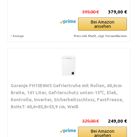
399,00 €
379,00 €
Bei Amazon
ansehen
*
Preis inkl. MwSt., zzgl. Versandkosten
Anzeige
Gorenje FH15E6W5 Gefriertruhe mit Rollen, 60,6cm
Breite, 141 Liter, Gefrierschutz unten-15℃, Elek,
Kontrolle, Inverter, Sicherheitsschloss, FastFreeze,
BxHxT: 60,6×85,8×55,9 cm, Weiß
329,00 €
249,00 €
Bei Amazon
ansehen