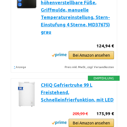
höhenverstellbare Füße,
Griffmulde, manuelle
Temperatureinstellung, Stern-
Einstufung 4 Sterne, MD37675)
grau
124,94 €
Bei Amazon ansehen
*
Preis inkl. MwSt., zzgl. Versandkosten
Anzeige
EMPFEHLUNG
CHiQ Gefriertruhe 99 L
Freistehend,
Schnelleinfrierfunktion, mit LED
209,99 €
175,99 €
Bei Amazon ansehen