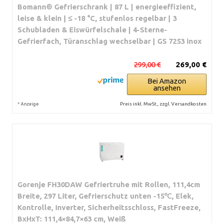
Bomann® Gefrierschrank | 87 L | energieeffizient,
leise & klein | ≤ -18 °C, stufenlos regelbar | 3
Schubladen & Eiswürfelschale | 4-Sterne-
Gefrierfach, Türanschlag wechselbar | GS 7253 inox
299,00 €
269,00 €
Bei Amazon
ansehen
*
Preis inkl. MwSt., zzgl. Versandkosten
Anzeige
Gorenje FH30DAW Gefriertruhe mit Rollen, 111,4cm
Breite, 297 Liter, Gefrierschutz unten -15℃, Elek,
Kontrolle, Inverter, Sicherheitsschloss, FastFreeze,
BxHxT: 111,4×84,7×63 cm, Weiß