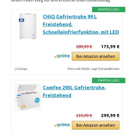
einen freien Weg vor und entferne losen Bodenbelag.
EMPFEHLUNG
CHiQ Gefriertruhe 99 L
Freistehend,
Schnelleinfrierfunktion, mit LED
209,99 €
175,99 €
Bei Amazon ansehen
*
Preis inkl. MwSt., zzgl. Versandkosten
Anzeige
EMPFEHLUNG
Comfee 293L Gefriertruhe,
Freistehend
339,99 €
299,99 €
Bei Amazon ansehen