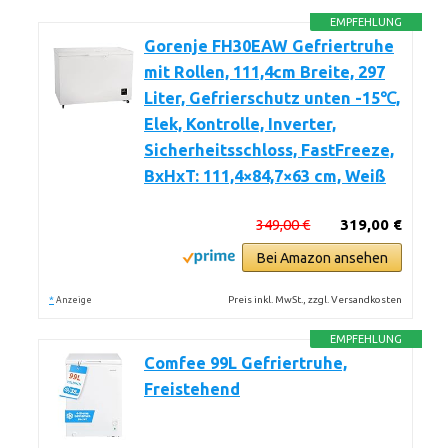
EMPFEHLUNG
Gorenje FH30EAW Gefriertruhe
mit Rollen, 111,4cm Breite, 297
Liter, Gefrierschutz unten -15℃,
Elek, Kontrolle, Inverter,
Sicherheitsschloss, FastFreeze,
BxHxT: 111,4×84,7×63 cm, Weiß
349,00 €
319,00 €
Bei Amazon ansehen
*
Preis inkl. MwSt., zzgl. Versandkosten
Anzeige
EMPFEHLUNG
Comfee 99L Gefriertruhe,
Freistehend