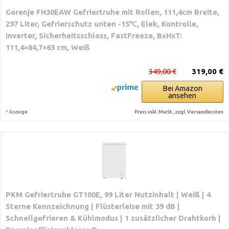
Gorenje FH30EAW Gefriertruhe mit Rollen, 111,4cm Breite,
297 Liter, Gefrierschutz unten -15℃, Elek, Kontrolle,
Inverter, Sicherheitsschloss, FastFreeze, BxHxT:
111,4×84,7×63 cm, Weiß
349,00 €
319,00 €
Bei Amazon
ansehen
*
Preis inkl. MwSt., zzgl. Versandkosten
Anzeige
PKM Gefriertruhe GT100E, 99 Liter Nutzinhalt | Weiß | 4
Sterne Kennzeichnung | Flüsterleise mit 39 dB |
Schnellgefrieren & Kühlmodus | 1 zusätzlicher Drahtkorb |