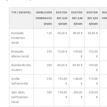
TYP / BEISPIEL
JÄHRLICHER
KOSTEN
KOSTEN
KOSTEN
FA
VERBRAUCH
BEI 0,30
BEI 0,40
BEI 0,50
VE
(KWH)
€/KWH
€/KWH
€/KWH
Kompakt,
120
36,00 €
48,00 €
60,00 €
modernes
Gerät
Kompakt,
250
75,00 €
100,00
125,00
älteres Gerät
€
€
Standardtruhe,
200
60,00 €
80,00 €
100,00
modern
€
Große
350
105,00
140,00
175,00
Gefriertruhe
€
€
€
Sehr altes,
500
150,00
200,00
250,00
ineffizientes
€
€
€
Gerät