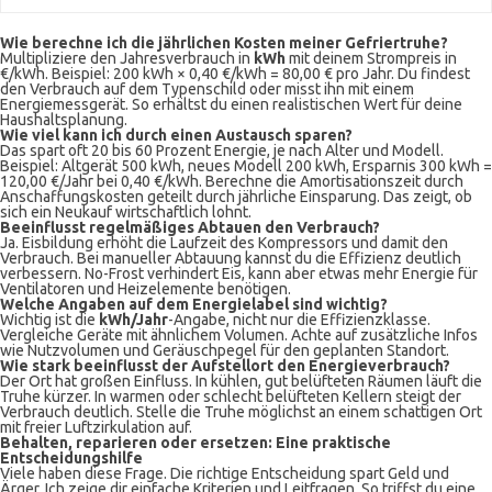
Wie berechne ich die jährlichen Kosten meiner Gefriertruhe?
Multipliziere den Jahresverbrauch in
kWh
mit deinem Strompreis in
€/kWh. Beispiel: 200 kWh × 0,40 €/kWh = 80,00 € pro Jahr. Du findest
den Verbrauch auf dem Typenschild oder misst ihn mit einem
Energiemessgerät. So erhältst du einen realistischen Wert für deine
Haushaltsplanung.
Wie viel kann ich durch einen Austausch sparen?
Das spart oft 20 bis 60 Prozent Energie, je nach Alter und Modell.
Beispiel: Altgerät 500 kWh, neues Modell 200 kWh, Ersparnis 300 kWh =
120,00 €/Jahr bei 0,40 €/kWh. Berechne die Amortisationszeit durch
Anschaffungskosten geteilt durch jährliche Einsparung. Das zeigt, ob
sich ein Neukauf wirtschaftlich lohnt.
Beeinflusst regelmäßiges Abtauen den Verbrauch?
Ja. Eisbildung erhöht die Laufzeit des Kompressors und damit den
Verbrauch. Bei manueller Abtauung kannst du die Effizienz deutlich
verbessern. No-Frost verhindert Eis, kann aber etwas mehr Energie für
Ventilatoren und Heizelemente benötigen.
Welche Angaben auf dem Energielabel sind wichtig?
Wichtig ist die
kWh/Jahr
-Angabe, nicht nur die Effizienzklasse.
Vergleiche Geräte mit ähnlichem Volumen. Achte auf zusätzliche Infos
wie Nutzvolumen und Geräuschpegel für den geplanten Standort.
Wie stark beeinflusst der Aufstellort den Energieverbrauch?
Der Ort hat großen Einfluss. In kühlen, gut belüfteten Räumen läuft die
Truhe kürzer. In warmen oder schlecht belüfteten Kellern steigt der
Verbrauch deutlich. Stelle die Truhe möglichst an einem schattigen Ort
mit freier Luftzirkulation auf.
Behalten, reparieren oder ersetzen: Eine praktische
Entscheidungshilfe
Viele haben diese Frage. Die richtige Entscheidung spart Geld und
Ärger. Ich zeige dir einfache Kriterien und Leitfragen. So triffst du eine