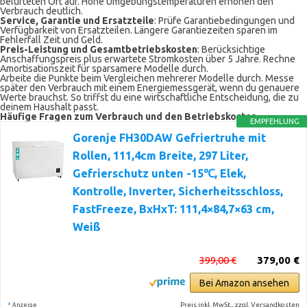
belüfteten Ort auf. Hohe Umgebungstemperaturen erhöhen den
Verbrauch deutlich.
Service, Garantie und Ersatzteile
: Prüfe Garantiebedingungen und
Verfügbarkeit von Ersatzteilen. Längere Garantiezeiten sparen im
Fehlerfall Zeit und Geld.
Preis-Leistung und Gesamtbetriebskosten
: Berücksichtige
Anschaffungspreis plus erwartete Stromkosten über 5 Jahre. Rechne
Amortisationszeit für sparsamere Modelle durch.
Arbeite die Punkte beim Vergleichen mehrerer Modelle durch. Messe
später den Verbrauch mit einem Energiemessgerät, wenn du genauere
Werte brauchst. So triffst du eine wirtschaftliche Entscheidung, die zu
deinem Haushalt passt.
Häufige Fragen zum Verbrauch und den Betriebskosten
EMPFEHLUNG
Gorenje FH30DAW Gefriertruhe mit
Rollen, 111,4cm Breite, 297 Liter,
Gefrierschutz unten -15℃, Elek,
Kontrolle, Inverter, Sicherheitsschloss,
FastFreeze, BxHxT: 111,4×84,7×63 cm,
Weiß
399,00 €
379,00 €
Bei Amazon ansehen
*
Preis inkl. MwSt., zzgl. Versandkosten
Anzeige