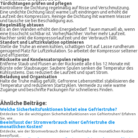
Türdichtungen prüfen und pflegen
Kontrolliere die Dichtung regelmäßig auf Risse und Verschmutzung.
Eine undichte Dichtung lässt warme Luft eindringen und erhöht die
Laufzeit des Kompressors. Reinige die Dichtung mit warmem Wasser
und tausche sie bei Beschädigung aus.
Regelmäßig abtauen
Eis an den Wänden erhöht den Energiebedarf. Tauen manuell ab, wenn
eine Eisschicht sichtbar ist. Vorher/Nachher: Vorher mehr Laufzeit.
Nachher sinkt die Kompressorlaufzeit und der Verbrauch fällt.
Standort und Luftzirkulation optimieren
Stelle die Truhe an einem kühlen, schattigen Ort auf. Lasse rundherum
genügend Platz für Luftzirkulation. So arbeitet der Kompressor seltener
und effizienter.
Rückseite und Kondensatorspulen reinigen
Entferne Staub und Flusen an der Rückseite alle 6 bis 12 Monate mit
Bürste oder Staubsauger. Saubere Spulen senken die Temperatur des
Kühlsystems. Das reduziert die Laufzeit und spart Strom.
Beladung und Organisation
Halte die Truhe mäßig gefüllt. Gefrorene Lebensmittel stabilisieren die
Temperatur und reduzieren Startzyklen. Vermeide zu viele warme
Zugänge und beschrifte Packungen für schnelleres Finden.
Ähnliche Beiträge:
Welche Sicherheitsfunktionen bietet eine Gefriertruhe?
Entdecken Sie die wichtigsten Sicherheitsfunktionen von Gefriertruhen! Erfahren
Sie, wie...
Beeinflusst der Stromverbrauch einer Gefriertruhe die
monatlichen Kosten?
Entdecke, wie der Stromverbrauch deiner Gefriertruhe die monatlichen Kosten
beeinflusst...