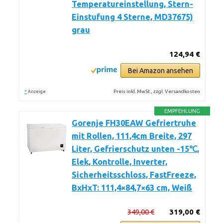
Temperatureinstellung, Stern-
Einstufung 4 Sterne, MD37675)
grau
124,94 €
Bei Amazon ansehen
*
Preis inkl. MwSt., zzgl. Versandkosten
Anzeige
EMPFEHLUNG
Gorenje FH30EAW Gefriertruhe
mit Rollen, 111,4cm Breite, 297
Liter, Gefrierschutz unten -15℃,
Elek, Kontrolle, Inverter,
Sicherheitsschloss, FastFreeze,
BxHxT: 111,4×84,7×63 cm, Weiß
349,00 €
319,00 €