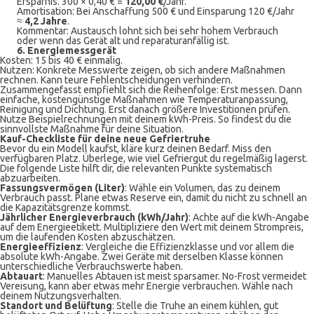
Ersparnis. 300 × 0,40 € =
120,00 €
/Jahr.
Amortisation: Bei Anschaffung 500 € und Einsparung 120 €/Jahr
≈
4,2 Jahre
.
Kommentar: Austausch lohnt sich bei sehr hohem Verbrauch
oder wenn das Gerät alt und reparaturanfällig ist.
6. Energiemessgerät
Kosten: 15 bis 40 € einmalig.
Nutzen: Konkrete Messwerte zeigen, ob sich andere Maßnahmen
rechnen. Kann teure Fehlentscheidungen verhindern.
Zusammengefasst empfiehlt sich die Reihenfolge: Erst messen. Dann
einfache, kostengünstige Maßnahmen wie Temperaturanpassung,
Reinigung und Dichtung. Erst danach größere Investitionen prüfen.
Nutze Beispielrechnungen mit deinem kWh-Preis. So findest du die
sinnvollste Maßnahme für deine Situation.
Kauf-Checkliste für deine neue Gefriertruhe
Bevor du ein Modell kaufst, kläre kurz deinen Bedarf. Miss den
verfügbaren Platz. Überlege, wie viel Gefriergut du regelmäßig lagerst.
Die folgende Liste hilft dir, die relevanten Punkte systematisch
abzuarbeiten.
Fassungsvermögen (Liter)
: Wähle ein Volumen, das zu deinem
Verbrauch passt. Plane etwas Reserve ein, damit du nicht zu schnell an
die Kapazitätsgrenze kommst.
Jährlicher Energieverbrauch (kWh/Jahr)
: Achte auf die kWh-Angabe
auf dem Energieetikett. Multipliziere den Wert mit deinem Strompreis,
um die laufenden Kosten abzuschätzen.
Energieeffizienz
: Vergleiche die Effizienzklasse und vor allem die
absolute kWh-Angabe. Zwei Geräte mit derselben Klasse können
unterschiedliche Verbrauchswerte haben.
Abtauart
: Manuelles Abtauen ist meist sparsamer. No-Frost vermeidet
Vereisung, kann aber etwas mehr Energie verbrauchen. Wähle nach
deinem Nutzungsverhalten.
Standort und Belüftung
: Stelle die Truhe an einem kühlen, gut