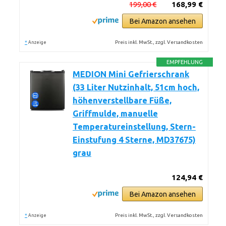
199,00 €
168,99 €
Bei Amazon ansehen
*
Preis inkl. MwSt., zzgl. Versandkosten
Anzeige
EMPFEHLUNG
MEDION Mini Gefrierschrank
(33 Liter Nutzinhalt, 51cm hoch,
höhenverstellbare Füße,
Griffmulde, manuelle
Temperatureinstellung, Stern-
Einstufung 4 Sterne, MD37675)
grau
124,94 €
Bei Amazon ansehen
*
Preis inkl. MwSt., zzgl. Versandkosten
Anzeige