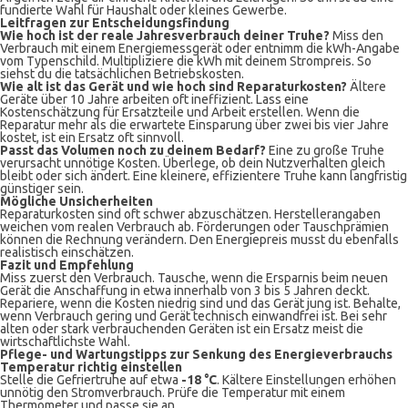
fundierte Wahl für Haushalt oder kleines Gewerbe.
Leitfragen zur Entscheidungsfindung
Wie hoch ist der reale Jahresverbrauch deiner Truhe?
Miss den
Verbrauch mit einem Energiemessgerät oder entnimm die kWh-Angabe
vom Typenschild. Multipliziere die kWh mit deinem Strompreis. So
siehst du die tatsächlichen Betriebskosten.
Wie alt ist das Gerät und wie hoch sind Reparaturkosten?
Ältere
Geräte über 10 Jahre arbeiten oft ineffizient. Lass eine
Kostenschätzung für Ersatzteile und Arbeit erstellen. Wenn die
Reparatur mehr als die erwartete Einsparung über zwei bis vier Jahre
kostet, ist ein Ersatz oft sinnvoll.
Passt das Volumen noch zu deinem Bedarf?
Eine zu große Truhe
verursacht unnötige Kosten. Überlege, ob dein Nutzverhalten gleich
bleibt oder sich ändert. Eine kleinere, effizientere Truhe kann langfristig
günstiger sein.
Mögliche Unsicherheiten
Reparaturkosten sind oft schwer abzuschätzen. Herstellerangaben
weichen vom realen Verbrauch ab. Förderungen oder Tauschprämien
können die Rechnung verändern. Den Energiepreis musst du ebenfalls
realistisch einschätzen.
Fazit und Empfehlung
Miss zuerst den Verbrauch. Tausche, wenn die Ersparnis beim neuen
Gerät die Anschaffung in etwa innerhalb von 3 bis 5 Jahren deckt.
Repariere, wenn die Kosten niedrig sind und das Gerät jung ist. Behalte,
wenn Verbrauch gering und Gerät technisch einwandfrei ist. Bei sehr
alten oder stark verbrauchenden Geräten ist ein Ersatz meist die
wirtschaftlichste Wahl.
Pflege- und Wartungstipps zur Senkung des Energieverbrauchs
Temperatur richtig einstellen
Stelle die Gefriertruhe auf etwa
-18 °C
. Kältere Einstellungen erhöhen
unnötig den Stromverbrauch. Prüfe die Temperatur mit einem
Thermometer und passe sie an.