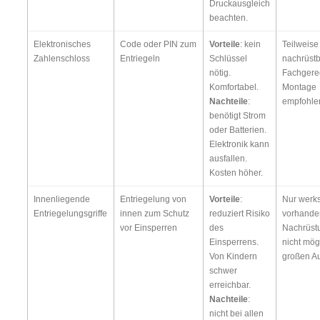
Druckausgleich
beachten.
Elektronisches
Code oder PIN zum
Vorteile
: kein
Teilweise
Zahlenschloss
Entriegeln
Schlüssel
nachrüstb
nötig.
Fachgere
Komfortabel.
Montage
Nachteile
:
empfohle
benötigt Strom
oder Batterien.
Elektronik kann
ausfallen.
Kosten höher.
Innenliegende
Entriegelung von
Vorteile
:
Nur werks
Entriegelungsgriffe
innen zum Schutz
reduziert Risiko
vorhande
vor Einsperren
des
Nachrüst
Einsperrens.
nicht mög
Von Kindern
großen A
schwer
erreichbar.
Nachteile
:
nicht bei allen