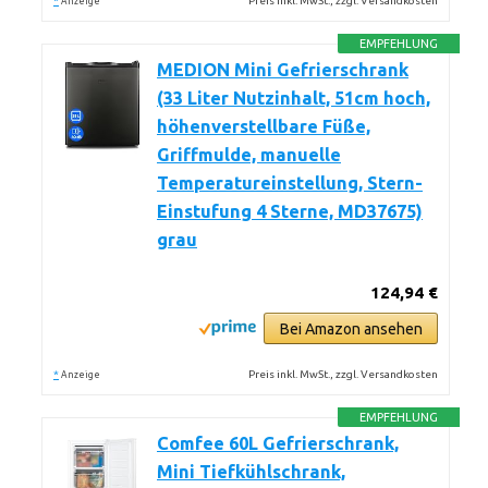
*
Preis inkl. MwSt., zzgl. Versandkosten
Anzeige
EMPFEHLUNG
MEDION Mini Gefrierschrank
(33 Liter Nutzinhalt, 51cm hoch,
höhenverstellbare Füße,
Griffmulde, manuelle
Temperatureinstellung, Stern-
Einstufung 4 Sterne, MD37675)
grau
124,94 €
Bei Amazon ansehen
*
Preis inkl. MwSt., zzgl. Versandkosten
Anzeige
EMPFEHLUNG
Comfee 60L Gefrierschrank,
Mini Tiefkühlschrank,