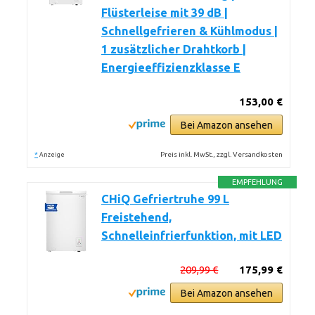
Flüsterleise mit 39 dB |
Schnellgefrieren & Kühlmodus |
1 zusätzlicher Drahtkorb |
Energieeffizienzklasse E
153,00 €
Bei Amazon ansehen
*
Preis inkl. MwSt., zzgl. Versandkosten
Anzeige
EMPFEHLUNG
CHiQ Gefriertruhe 99 L
Freistehend,
Schnelleinfrierfunktion, mit LED
209,99 €
175,99 €
Bei Amazon ansehen