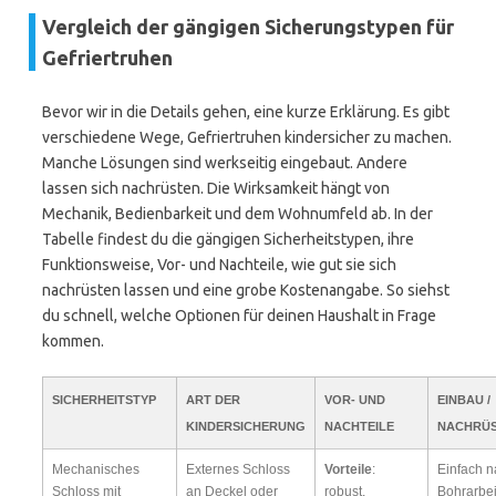
Vergleich der gängigen Sicherungstypen für
Gefriertruhen
Bevor wir in die Details gehen, eine kurze Erklärung. Es gibt
verschiedene Wege, Gefriertruhen kindersicher zu machen.
Manche Lösungen sind werkseitig eingebaut. Andere
lassen sich nachrüsten. Die Wirksamkeit hängt von
Mechanik, Bedienbarkeit und dem Wohnumfeld ab. In der
Tabelle findest du die gängigen Sicherheitstypen, ihre
Funktionsweise, Vor- und Nachteile, wie gut sie sich
nachrüsten lassen und eine grobe Kostenangabe. So siehst
du schnell, welche Optionen für deinen Haushalt in Frage
kommen.
SICHERHEITSTYP
ART DER
VOR- UND
EINBAU /
KINDERSICHERUNG
NACHTEILE
NACHRÜS
Mechanisches
Externes Schloss
Vorteile
:
Einfach n
Schloss mit
an Deckel oder
robust,
Bohrarbe