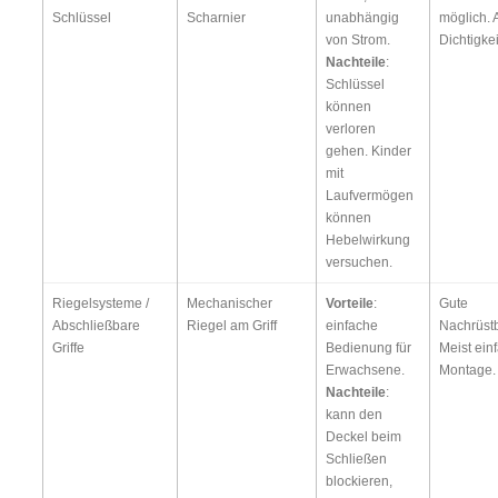
Schlüssel
Scharnier
unabhängig
möglich. 
von Strom.
Dichtigkei
Nachteile
:
Schlüssel
können
verloren
gehen. Kinder
mit
Laufvermögen
können
Hebelwirkung
versuchen.
Riegelsysteme /
Mechanischer
Vorteile
:
Gute
Abschließbare
Riegel am Griff
einfache
Nachrüstb
Griffe
Bedienung für
Meist ein
Erwachsene.
Montage.
Nachteile
:
kann den
Deckel beim
Schließen
blockieren,