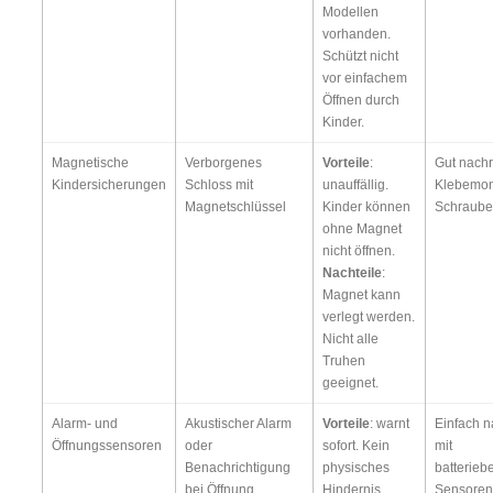
Modellen
vorhanden.
Schützt nicht
vor einfachem
Öffnen durch
Kinder.
Magnetische
Verborgenes
Vorteile
:
Gut nachr
Kindersicherungen
Schloss mit
unauffällig.
Klebemon
Magnetschlüssel
Kinder können
Schraube
ohne Magnet
nicht öffnen.
Nachteile
:
Magnet kann
verlegt werden.
Nicht alle
Truhen
geeignet.
Alarm- und
Akustischer Alarm
Vorteile
: warnt
Einfach n
Öffnungssensoren
oder
sofort. Kein
mit
Benachrichtigung
physisches
batterieb
bei Öffnung
Hindernis.
Sensoren