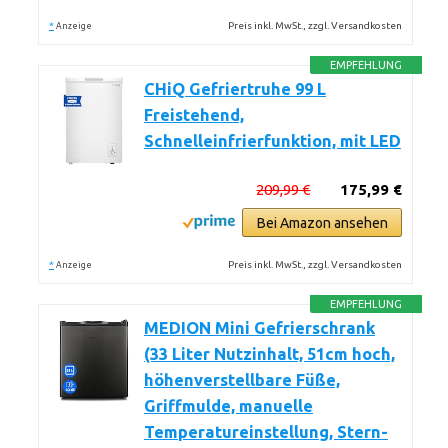
*
Preis inkl. MwSt., zzgl. Versandkosten
Anzeige
EMPFEHLUNG
CHiQ Gefriertruhe 99 L
Freistehend,
Schnelleinfrierfunktion, mit LED
209,99 €
175,99 €
Bei Amazon ansehen
*
Preis inkl. MwSt., zzgl. Versandkosten
Anzeige
EMPFEHLUNG
MEDION Mini Gefrierschrank
(33 Liter Nutzinhalt, 51cm hoch,
höhenverstellbare Füße,
Griffmulde, manuelle
Temperatureinstellung, Stern-