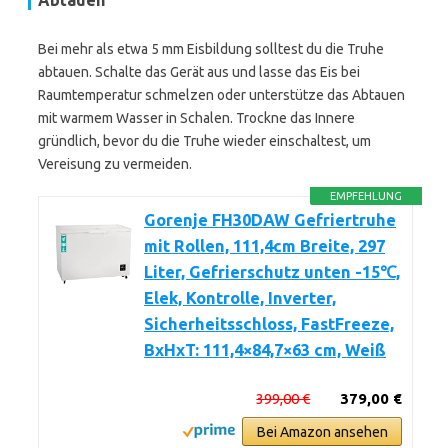
Abtauen
Bei mehr als etwa 5 mm Eisbildung solltest du die Truhe
abtauen. Schalte das Gerät aus und lasse das Eis bei
Raumtemperatur schmelzen oder unterstütze das Abtauen
mit warmem Wasser in Schalen. Trockne das Innere
gründlich, bevor du die Truhe wieder einschaltest, um
Vereisung zu vermeiden.
EMPFEHLUNG
Gorenje FH30DAW Gefriertruhe
mit Rollen, 111,4cm Breite, 297
Liter, Gefrierschutz unten -15℃,
Elek, Kontrolle, Inverter,
Sicherheitsschloss, FastFreeze,
BxHxT: 111,4×84,7×63 cm, Weiß
399,00 €
379,00 €
Bei Amazon ansehen