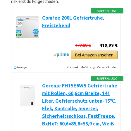
riskierst du Folgeschäden.
EMPFEHLUNG
Comfee 200L Gefriertruhe,
Freistehend
479,00 €
419,99 €
Bei Amazon ansehen
*
Preis inkl. MwSt., zzgl. Versandkosten
Anzeige
EMPFEHLUNG
Gorenje FH15E6W5 Gefriertruhe
mit Rollen, 60,6cm Breite, 141
Liter, Gefrierschutz unten-15℃,
Elek, Kontrolle, Inverter,
Sicherheitsschloss, FastFreeze,
BxHxT: 60,6×85,8×55,9 cm, Weiß