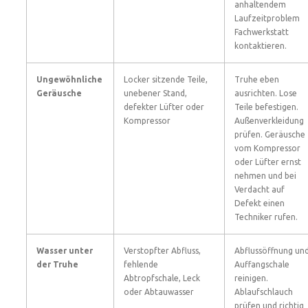
anhaltendem
Laufzeitproblem
Fachwerkstatt
kontaktieren.
Ungewöhnliche
Locker sitzende Teile,
Truhe eben
Geräusche
unebener Stand,
ausrichten. Lose
defekter Lüfter oder
Teile befestigen.
Kompressor
Außenverkleidung
prüfen. Geräusche
vom Kompressor
oder Lüfter ernst
nehmen und bei
Verdacht auf
Defekt einen
Techniker rufen.
Wasser unter
Verstopfter Abfluss,
Abflussöffnung un
der Truhe
fehlende
Auffangschale
Abtropfschale, Leck
reinigen.
oder Abtauwasser
Ablaufschlauch
prüfen und richtig