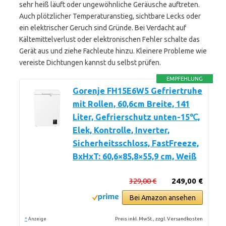
sehr heiß läuft oder ungewöhnliche Geräusche auftreten.
Auch plötzlicher Temperaturanstieg, sichtbare Lecks oder
ein elektrischer Geruch sind Gründe. Bei Verdacht auf
Kältemittelverlust oder elektronischen Fehler schalte das
Gerät aus und ziehe Fachleute hinzu. Kleinere Probleme wie
vereiste Dichtungen kannst du selbst prüfen.
EMPFEHLUNG
Gorenje FH15E6W5 Gefriertruhe
mit Rollen, 60,6cm Breite, 141
Liter, Gefrierschutz unten-15℃,
Elek, Kontrolle, Inverter,
Sicherheitsschloss, FastFreeze,
BxHxT: 60,6×85,8×55,9 cm, Weiß
329,00 €
249,00 €
Bei Amazon ansehen
*
Preis inkl. MwSt., zzgl. Versandkosten
Anzeige