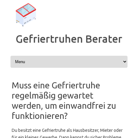
Zum
Inhalt
springen
Gefriertruhen Berater
Muss eine Gefriertruhe
regelmäßig gewartet
werden, um einwandfrei zu
funktionieren?
Du besitzt eine Gefriertruhe als Hausbesitzer, Mieter oder
für ein kleines Gewerbe. Dann kennst du sicher Probleme