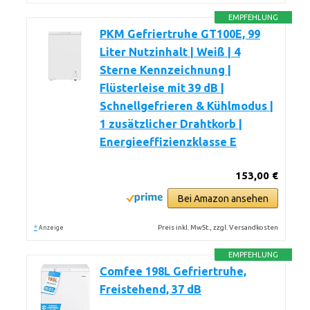
EMPFEHLUNG
PKM Gefriertruhe GT100E, 99
Liter Nutzinhalt | Weiß | 4
Sterne Kennzeichnung |
Flüsterleise mit 39 dB |
Schnellgefrieren & Kühlmodus |
1 zusätzlicher Drahtkorb |
Energieeffizienzklasse E
153,00 €
Bei Amazon ansehen
*
Preis inkl. MwSt., zzgl. Versandkosten
Anzeige
EMPFEHLUNG
Comfee 198L Gefriertruhe,
Freistehend, 37 dB