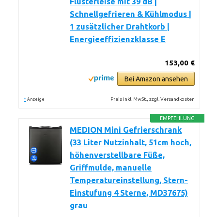
Flüsterleise mit 39 dB |
Schnellgefrieren & Kühlmodus |
1 zusätzlicher Drahtkorb |
Energieeffizienzklasse E
153,00 €
Bei Amazon ansehen
*
Preis inkl. MwSt., zzgl. Versandkosten
Anzeige
EMPFEHLUNG
MEDION Mini Gefrierschrank
(33 Liter Nutzinhalt, 51cm hoch,
höhenverstellbare Füße,
Griffmulde, manuelle
Temperatureinstellung, Stern-
Einstufung 4 Sterne, MD37675)
grau