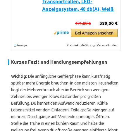
Transportrollen, LED-
Anzeigesystem, 40 db(A), Weiß
471,00 €
389,00 €
Bei Amazon ansehen
*
Preis inkl. MwSt., zzgl. Versandkosten
Anzeige
Kurzes Fazit und Handlungsempfehlungen
Wichtig:
Die anfängliche Gefrierphase kann kurzfristig
spürbar mehr Energie brauchen. In den meisten Haushalten
liegt der Mehrverbrauch aber im Bereich von wenigen
Zehntel bis wenigen Kilowattstunden pro großen
Befüllung. Du kannst den Aufwand reduzieren. Kühle
Lebensmittel vor dem Einlagern. Teile große Mengen auf
mehrere Durchgänge auf. Vermeide unnötiges Öffnen.
Stelle die Truhe in einen kühlen Raum und halte die
Isolierung frei. Wenn du oft große Mengen einfrierst, lohnt