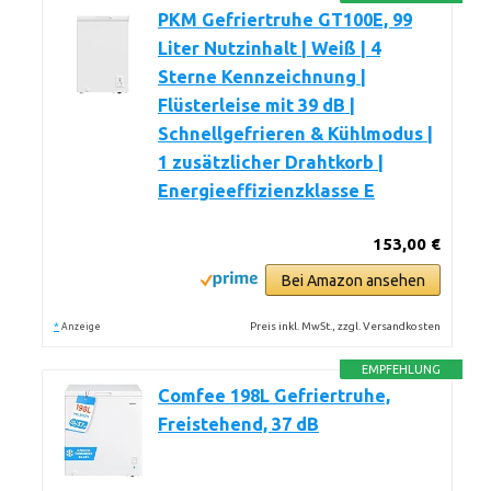
PKM Gefriertruhe GT100E, 99
Liter Nutzinhalt | Weiß | 4
Sterne Kennzeichnung |
Flüsterleise mit 39 dB |
Schnellgefrieren & Kühlmodus |
1 zusätzlicher Drahtkorb |
Energieeffizienzklasse E
153,00 €
Bei Amazon ansehen
*
Preis inkl. MwSt., zzgl. Versandkosten
Anzeige
EMPFEHLUNG
Comfee 198L Gefriertruhe,
Freistehend, 37 dB