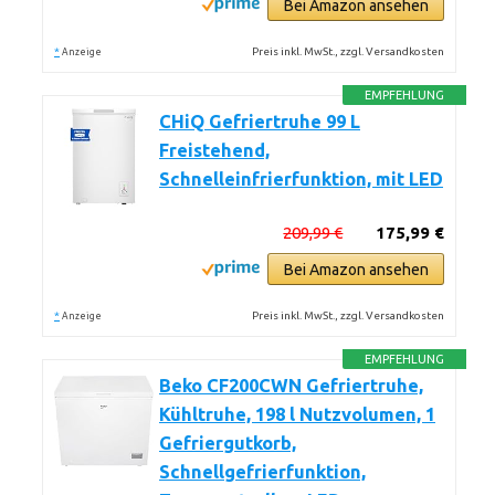
Bei Amazon ansehen
*
Preis inkl. MwSt., zzgl. Versandkosten
Anzeige
EMPFEHLUNG
CHiQ Gefriertruhe 99 L
Freistehend,
Schnelleinfrierfunktion, mit LED
209,99 €
175,99 €
Bei Amazon ansehen
*
Preis inkl. MwSt., zzgl. Versandkosten
Anzeige
EMPFEHLUNG
Beko CF200CWN Gefriertruhe,
Kühltruhe, 198 l Nutzvolumen, 1
Gefriergutkorb,
Schnellgefrierfunktion,