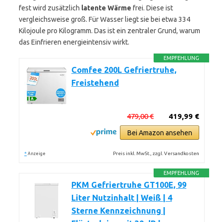
fest wird zusätzlich
latente Wärme
frei. Diese ist
vergleichsweise groß. Für Wasser liegt sie bei etwa 334
Kilojoule pro Kilogramm. Das ist ein zentraler Grund, warum
das Einfrieren energieintensiv wirkt.
EMPFEHLUNG
Comfee 200L Gefriertruhe,
Freistehend
479,00 €
419,99 €
Bei Amazon ansehen
*
Preis inkl. MwSt., zzgl. Versandkosten
Anzeige
EMPFEHLUNG
PKM Gefriertruhe GT100E, 99
Liter Nutzinhalt | Weiß | 4
Sterne Kennzeichnung |