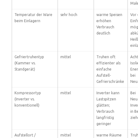
Male
Temperatur der Ware
sehr hoch
warme Speisen
Vor
beim Einlagern
erhöhen
Einf
Verbrauch
mögl
deutlich
abkü
Heiß
einl
Gefriertruhentyp
mittel
Truhen oft
Acht
(Kammer vs.
effizienter als
Isol
Standgerät)
einfache
Ener
Aufstell-
bei
Gefrierschränke
Neu
Kompressortyp
mittel
Inverter kann
Bei
(Inverter vs.
Lastspitzen
Neu
konventionell)
glätten;
Inve
Verbrauch
in B
langfristig
zieh
geringer
Aufstellort /
mittel
warme Räume
Truh