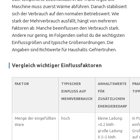
Maschine muss zuerst Wärme abführen. Danach stabilisiert
sich der Verbrauch auf den normalen Betriebswert. Wie
stark der Mehrverbrauch ausfällt, hängt von mehreren
Faktoren ab. Manche beeinflussen den Verbrauch stark.
Andere nur gering. Im Folgenden siehst du die wichtigsten
Einflussgrößen und typische Größenordnungen. Die
Angaben sind Richtwerte für Haushalts-Gefriertruhen.
Vergleich wichtiger Einflussfaktoren
FAKTOR
TYPISCHER
ANHALTSWERTE
PRA
EINFLUSS AUF
FÜR
TIP
MEHRVERBRAUCH
ZUSÄTZLICHEN
ENERGIEBEDARF
Menge der eingefüllten
hoch
kleine Ladung:
In P
Ware
<0.2 kWh ·
einf
große Ladung:
Gro
0.5–2 kWh
auf