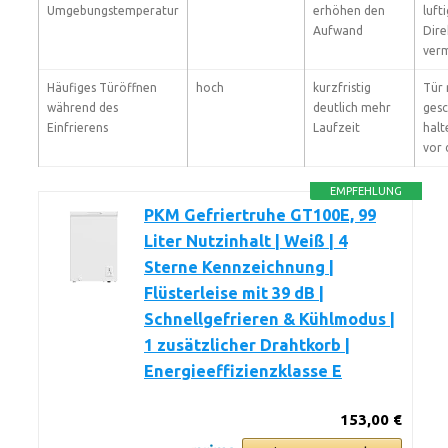
Umgebungstemperatur
erhöhen den
luft
Aufwand
Dire
ver
Häufiges Türöffnen
hoch
kurzfristig
Tür 
während des
deutlich mehr
gesc
Einfrierens
Laufzeit
halt
vor 
EMPFEHLUNG
PKM Gefriertruhe GT100E, 99
Liter Nutzinhalt | Weiß | 4
Sterne Kennzeichnung |
Flüsterleise mit 39 dB |
Schnellgefrieren & Kühlmodus |
1 zusätzlicher Drahtkorb |
Energieeffizienzklasse E
153,00 €