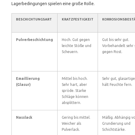
Lagerbedingungen spielen eine große Rolle.
BESCHICHTUNGSART
KRATZFESTIGKEIT
KORROSIONSBEST
Pulverbeschichtung
Hoch. Gut gegen
Gut bis sehr gut.
leichte Stöße und
Vorbehandelt sehr s
Scheuern.
gegen Rost.
Emaillierung
Mittel bis hoch.
Sehr gut, glasartige
(Glasur)
Sehr hart, aber
hält Feuchte fern.
spröde. Starke
Schläge können
absplittern.
Nasslack
Gering bis mittel.
Mäßig. Abhängig v
Weicher als
Grundierung und
Pulverlack.
Schichtstärke.