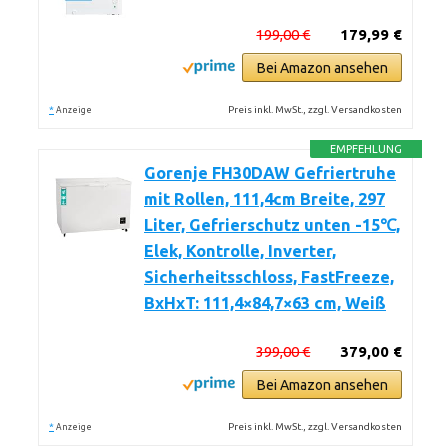
199,00 €
179,99 €
Bei Amazon ansehen
*
Preis inkl. MwSt., zzgl. Versandkosten
Anzeige
EMPFEHLUNG
Gorenje FH30DAW Gefriertruhe
mit Rollen, 111,4cm Breite, 297
Liter, Gefrierschutz unten -15℃,
Elek, Kontrolle, Inverter,
Sicherheitsschloss, FastFreeze,
BxHxT: 111,4×84,7×63 cm, Weiß
399,00 €
379,00 €
Bei Amazon ansehen
*
Preis inkl. MwSt., zzgl. Versandkosten
Anzeige