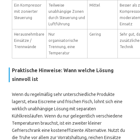
Ein Kompressor
Teilweise
Mittel
Besser als 
mit zonierter
unabhängige Zonen
Kompressor
Steuerung
durch Steuerung und
moderate
Luftführung
Einsatz
Herausnehmbare
Nur
Gering
Sehr gut, d
Einsätze /
organisatorische
zusätzliche
Trennwände
Trennung, eine
Technik
Temperatur
Praktische Hinweise: Wann welche Lösung
sinnvoll ist
Wenn du regelmäßig sehr unterschiedliche Produkte
lagerst, etwa Eiscreme und frischen Fisch, lohnt sich eine
wirklich unabhängige Lösung mit separaten
Kühlkreisläufen. Wenn du nur gelegentlich verschiedene
Temperaturen brauchst, ist ein zweiter kleiner
Gefrierschrank eine kosteneffiziente Alternative. Nutzt du
die Truhe vor allem zur Vorratshaltung, reichen Einsätze