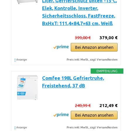
Liter, Gefrierschutz unten -15℃,
Elek, Kontrolle, Inverter,
Sicherheitsschloss, FastFreeze,
BxHxT: 111,4×84,7×63 cm, Weiß
399,00 €
379,00 €
Bei Amazon ansehen
*
Preis inkl. MwSt., zzgl. Versandkosten
Anzeige
EMPFEHLUNG
Comfee 198L Gefriertruhe,
Freistehend, 37 dB
249,99 €
212,49 €
Bei Amazon ansehen
*
Preis inkl. MwSt., zzgl. Versandkosten
Anzeige